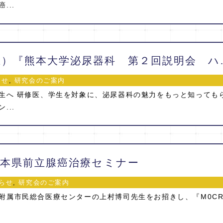
...
2019/8/3（土）『
らせ
,
研究会のご案内
生へ 研修医、学生を対象に、泌尿器科の魅力をもっと知っても
...
20 熊本県前立腺癌治療セミナー
らせ
,
研究会のご案内
附属市民総合医療センターの上村博司先生をお招きし、『M0CR