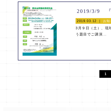
2019.03.12 ｜
お知
3月９日（土）、琉球
う題目でご講演...
1