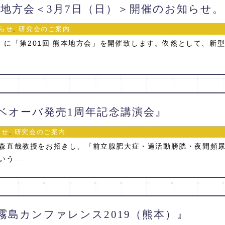
熊本地方会＜3月7日（日）＞開催のお知らせ。
らせ
,
研究会のご案内
日）に「第201回 熊本地方会」を開催致します。依然として、新
/4『ベオーバ発売1周年記念講演会』
らせ
,
研究会のご案内
森直哉教授をお招きし、『前立腺肥大症・過活動膀胱・夜間頻
う...
/3『霧島カンファレンス2019（熊本）』