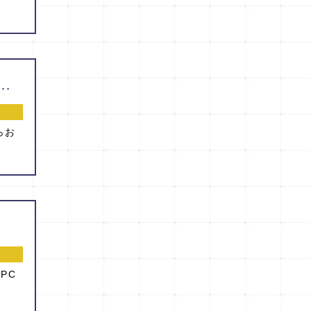
熊本大学泌尿器科 第２回説明会 ハンズオンセミナー』を開催します！
らお
PC