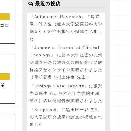
最近の投稿
『Anticancer Research』に尾﨑
陽二郎先生（熊本大学泌尿器科大学
型コロ
院３年）の症例報告が掲載されまし
た
『Japanese Journal of Clinical
Oncology』 に熊本大学担当の九州
泌尿器科連合地方会共同研究サブ解
析論文がオンライン掲載されました
（筆頭著者：村上洋嗣 先生）
尿治
『Urology Case Reports』に坂梨
壱成先生（現 熊本赤十字病院泌尿
器科）の症例報告が掲載されました
『Neoplasia』に黒田庄一郎 先生
の大学院研究成果の論文が掲載され
ました