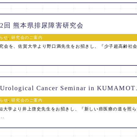
6 第2回 熊本県排尿障害研究会
らせ
,
研究会のご案内
究会を、佐賀大学より野口満先生をお招きし、『少子超高齢社
2019/3/11 『Uro
らせ
,
研究会のご案内
高知大学より井上啓史先生をお招きし、『新しい癌医療の道を照
..