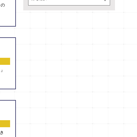
回の
開』
き