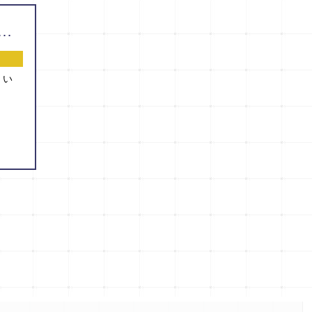
3/9 『第９回熊本泌尿器疾患研究会』を開催しました！
とい