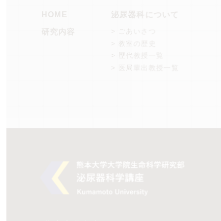
HOME
泌尿器科について
> ごあいさつ
研究内容
> 教室の歴史
> 歴代教授一覧
> 医局輩出教授一覧