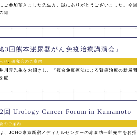
にご参加頂きました先生方、誠にありがとうございました。今
結...
21『第3回熊本泌尿器がん免疫治療講演会』
らせ
,
研究会のご案内
井川昇先生をお招きし、『複合免疫療法による腎癌治療の新展
賜...
2回 Urology Cancer Forum in Kumamoto
会のご案内
は、JCHO東京新宿メディカルセンターの赤倉功一郎先生をお招