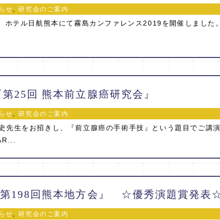
らせ
,
研究会のご案内
）、ホテル日航熊本にて霧島カンファレンス2019を開催しました
/10『第25回 熊本前立腺癌研究会』
らせ
,
研究会のご案内
史先生をお招きし、『前立腺癌の手術手技』という題目でご講
...
らせ
,
研究会のご案内