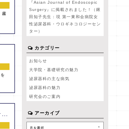
『Asian Journal of Endoscopic
Surgery』に掲載されました！（鍬
。霧
田知子先生：現 第一東和会病院女
性泌尿器科・ウロギネコロジーセン
ター）
カテゴリー
お知らせ
大学院・基礎研究の魅力
演を
泌尿器科の主な病気
泌尿器科の魅力
研究会のご案内
アーカイブ
2019/9/21 『第198回熊本地方会』 ☆優秀演題賞発表☆彡
月を選択