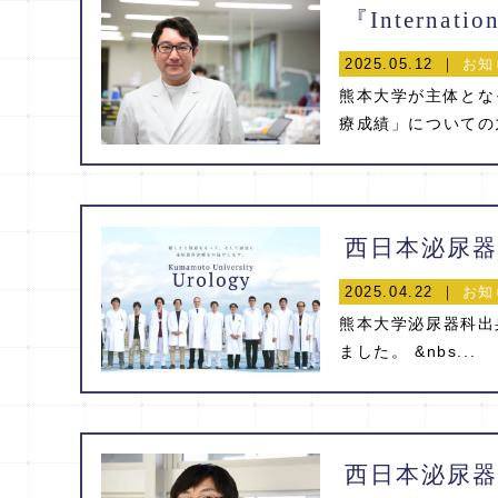
2025.05.12 ｜
お知
熊本大学が主体とな
療成績」についての九
2025.04.22 ｜
お知
熊本大学泌尿器科出
ました。 &nbs...
西日本泌尿器科