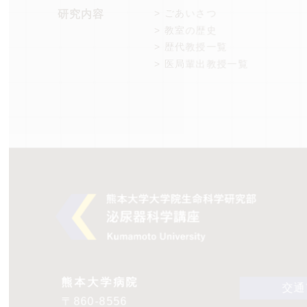
> ごあいさつ
研究内容
> 教室の歴史
> 歴代教授一覧
> 医局輩出教授一覧
熊本大学病院
交通
〒860-8556