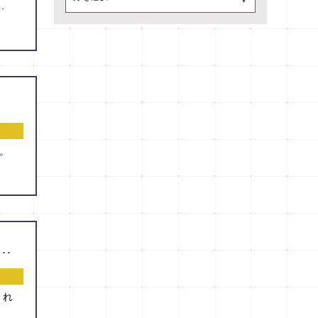
.
。
 Cells』に論文が掲載されました！（西澤 秀和 先生）
され