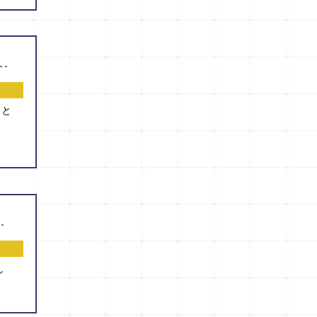
al』に掲載されました！（鍬田知子先生：現 第一東和会病院女性泌尿器科・ウロギネコロジーセンター）
師と
現 くまもと県北病院）
し