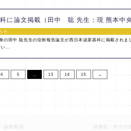
らせ
身の田中 聡先生の症例報告論文が西日本泌尿器科に掲載されま
...
4
5
…
13
14
15
→
診療案内
研修医・学生の