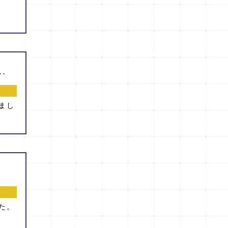
中 大樹 先生：現 熊本市民病院）
まし
た。