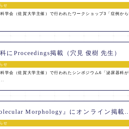
らせ
器科学会（佐賀大学主催）で行われたワークショップ3「症例か
にProceedings掲載（穴見 俊樹 先生）
らせ
器科学会（佐賀大学主催）で行われたシンポジウム6「泌尿器科
..
『Medical Molecular Morphology』にオンライン掲載！（井邊
らせ