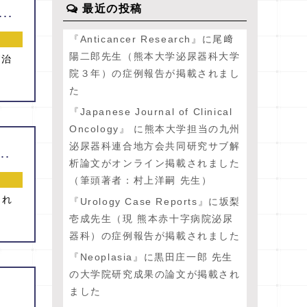
最近の投稿
nal Journal of Urology』 に熊本大学担当の九州泌尿器科連合地方会共同研究サブ解析論文がオンライン掲載されました（筆頭著者：村上洋嗣 先生）
『Anticancer Research』に尾﨑
陽二郎先生（熊本大学泌尿器科大学
び治
院３年）の症例報告が掲載されまし
た
『Japanese Journal of Clinical
Oncology』 に熊本大学担当の九州
泌尿器科連合地方会共同研究サブ解
髙橋 えりか 先生：現 国保水俣市立総合医療センター）
析論文がオンライン掲載されました
（筆頭著者：村上洋嗣 先生）
され
『Urology Case Reports』に坂梨
壱成先生（現 熊本赤十字病院泌尿
器科）の症例報告が掲載されました
『Neoplasia』に黒田庄一郎 先生
の大学院研究成果の論文が掲載され
ました